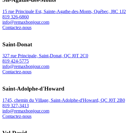
15 rue Principale Est, Sainte-Agathe-des-Monts, Québec, J8C 1J2
819 326-6860
info@remaxbonjour.com
Contactez-nous
Saint-Donat
327 rue Principale, Saint-Donat, QC J0T 2C0
819 424-5775
info@remaxbonjour.com
Contactez-nous
Saint-Adolphe-d'Howard
1745, chemin du Village, Saint-Adolphe-d'Howard, QC J0T 2B0
819 327-3413
info@remaxbonjour.com
Contactez-nous
Val-David