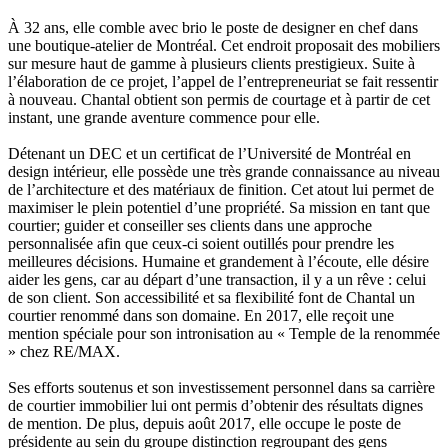
À 32 ans, elle comble avec brio le poste de designer en chef dans
une boutique-atelier de Montréal. Cet endroit proposait des mobiliers
sur mesure haut de gamme à plusieurs clients prestigieux. Suite à
l’élaboration de ce projet, l’appel de l’entrepreneuriat se fait ressentir
à nouveau. Chantal obtient son permis de courtage et à partir de cet
instant, une grande aventure commence pour elle.
Détenant un DEC et un certificat de l’Université de Montréal en
design intérieur, elle possède une très grande connaissance au niveau
de l’architecture et des matériaux de finition. Cet atout lui permet de
maximiser le plein potentiel d’une propriété. Sa mission en tant que
courtier; guider et conseiller ses clients dans une approche
personnalisée afin que ceux-ci soient outillés pour prendre les
meilleures décisions. Humaine et grandement à l’écoute, elle désire
aider les gens, car au départ d’une transaction, il y a un rêve : celui
de son client. Son accessibilité et sa flexibilité font de Chantal un
courtier renommé dans son domaine. En 2017, elle reçoit une
mention spéciale pour son intronisation au « Temple de la renommée
» chez RE/MAX.
Ses efforts soutenus et son investissement personnel dans sa carrière
de courtier immobilier lui ont permis d’obtenir des résultats dignes
de mention. De plus, depuis août 2017, elle occupe le poste de
présidente au sein du groupe distinction regroupant des gens